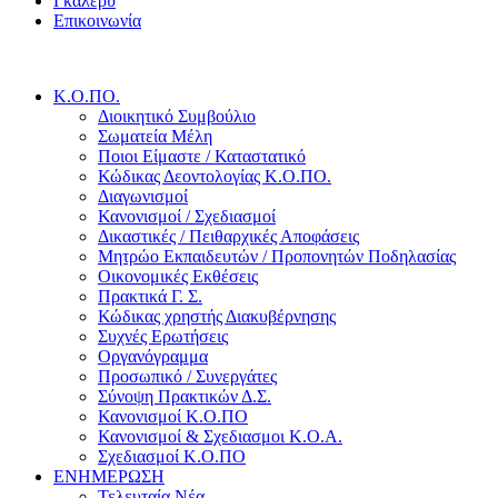
Γκάλερυ
Επικοινωνία
Κ.Ο.ΠΟ.
Διοικητικό Συμβούλιο
Σωματεία Μέλη
Ποιοι Είμαστε / Καταστατικό
Κώδικας Δεοντολογίας Κ.Ο.ΠΟ.
Διαγωνισμοί
Κανονισμοί / Σχεδιασμοί
Δικαστικές / Πειθαρχικές Αποφάσεις
Μητρώο Εκπαιδευτών / Προπονητών Ποδηλασίας
Οικονομικές Εκθέσεις
Πρακτικά Γ. Σ.
Κώδικας χρηστής Διακυβέρνησης
Συχνές Ερωτήσεις
Οργανόγραμμα
Προσωπικό / Συνεργάτες
Σύνοψη Πρακτικών Δ.Σ.
Κανονισμοί Κ.Ο.ΠΟ
Κανονισμοί & Σχεδιασμοι Κ.Ο.Α.
Σχεδιασμοί Κ.Ο.ΠΟ
ΕΝΗΜΕΡΩΣΗ
Τελευταία Νέα