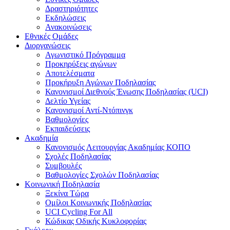
Δραστηριότητες
Εκδηλώσεις
Ανακοινώσεις
Εθνικές Ομάδες
Διοργανώσεις
Αγωνιστικό Πρόγραμμα
Προκηρύξεις αγώνων
Αποτελέσματα
Προκήρυξη Αγώνων Ποδηλασίας
Κανονισμοί Διεθνούς Ένωσης Ποδηλασίας (UCI)
Δελτίο Υγείας
Κανονισμοί Αντί-Ντόπινγκ
Βαθμολογίες
Εκπαιδεύσεις
Ακαδημία
Κανονισμός Λειτουργίας Ακαδημίας ΚΟΠΟ
Σχολές Ποδηλασίας
Συμβουλές
Βαθμολογίες Σχολών Ποδηλασίας
Κοινωνική Ποδηλασία
Ξεκίνα Τώρα
Ομίλοι Κοινωνικής Ποδηλασίας
UCI Cycling For All
Κώδικας Οδικής Κυκλοφορίας