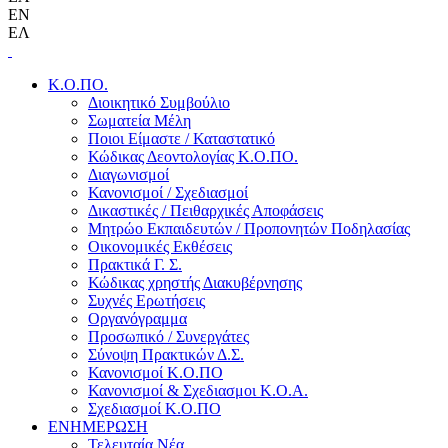
EN
ΕΛ
Κ.Ο.ΠΟ.
Διοικητικό Συμβούλιο
Σωματεία Μέλη
Ποιοι Είμαστε / Καταστατικό
Κώδικας Δεοντολογίας Κ.Ο.ΠΟ.
Διαγωνισμοί
Κανονισμοί / Σχεδιασμοί
Δικαστικές / Πειθαρχικές Αποφάσεις
Μητρώο Εκπαιδευτών / Προπονητών Ποδηλασίας
Οικονομικές Εκθέσεις
Πρακτικά Γ. Σ.
Κώδικας χρηστής Διακυβέρνησης
Συχνές Ερωτήσεις
Οργανόγραμμα
Προσωπικό / Συνεργάτες
Σύνοψη Πρακτικών Δ.Σ.
Κανονισμοί Κ.Ο.ΠΟ
Κανονισμοί & Σχεδιασμοι Κ.Ο.Α.
Σχεδιασμοί Κ.Ο.ΠΟ
ΕΝΗΜΕΡΩΣΗ
Τελευταία Νέα