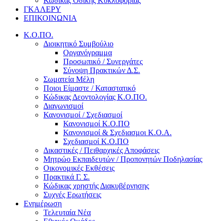
Κώδικας Οδικής Κυκλοφορίας
ΓΚΑΛΕΡΥ
ΕΠΙΚΟΙΝΩΝΙΑ
Κ.Ο.ΠΟ.
Διοικητικό Συμβούλιο
Οργανόγραμμα
Προσωπικό / Συνεργάτες
Σύνοψη Πρακτικών Δ.Σ.
Σωματεία Μέλη
Ποιοι Είμαστε / Καταστατικό
Κώδικας Δεοντολογίας Κ.Ο.ΠΟ.
Διαγωνισμοί
Κανονισμοί / Σχεδιασμοί
Κανονισμοί Κ.Ο.ΠΟ
Κανονισμοί & Σχεδιασμοι Κ.Ο.Α.
Σχεδιασμοί Κ.Ο.ΠΟ
Δικαστικές / Πειθαρχικές Αποφάσεις
Μητρώο Εκπαιδευτών / Προπονητών Ποδηλασίας
Οικονομικές Εκθέσεις
Πρακτικά Γ. Σ.
Κώδικας χρηστής Διακυβέρνησης
Συχνές Ερωτήσεις
Ενημέρωση
Τελευταία Νέα