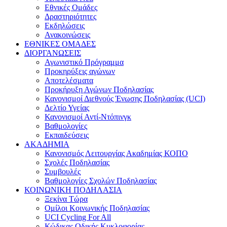
Εθνικές Ομάδες
Δραστηριότητες
Εκδηλώσεις
Ανακοινώσεις
ΕΘΝΙΚΕΣ ΟΜΑΔΕΣ
ΔΙΟΡΓΑΝΩΣΕΙΣ
Αγωνιστικό Πρόγραμμα
Προκηρύξεις αγώνων
Αποτελέσματα
Προκήρυξη Αγώνων Ποδηλασίας
Κανονισμοί Διεθνούς Ένωσης Ποδηλασίας (UCI)
Δελτίο Υγείας
Κανονισμοί Αντί-Ντόπινγκ
Βαθμολογίες
Εκπαιδεύσεις
ΑΚΑΔΗΜΙΑ
Κανονισμός Λειτουργίας Ακαδημίας ΚΟΠΟ
Σχολές Ποδηλασίας
Συμβουλές
Βαθμολογίες Σχολών Ποδηλασίας
ΚΟΙΝΩΝΙΚΗ ΠΟΔΗΛΑΣΙΑ
Ξεκίνα Τώρα
Ομίλοι Κοινωνικής Ποδηλασίας
UCI Cycling For All
Κώδικας Οδικής Κυκλοφορίας