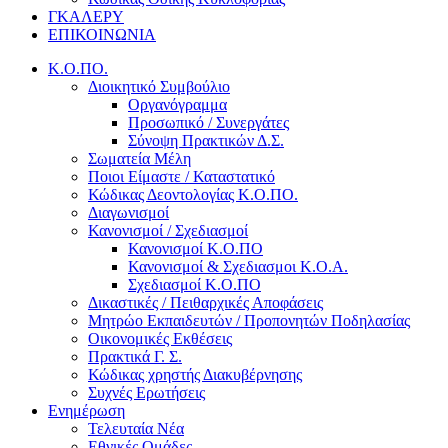
ΓΚΑΛΕΡΥ
ΕΠΙΚΟΙΝΩΝΙΑ
Κ.Ο.ΠΟ.
Διοικητικό Συμβούλιο
Οργανόγραμμα
Προσωπικό / Συνεργάτες
Σύνοψη Πρακτικών Δ.Σ.
Σωματεία Μέλη
Ποιοι Είμαστε / Καταστατικό
Κώδικας Δεοντολογίας Κ.Ο.ΠΟ.
Διαγωνισμοί
Κανονισμοί / Σχεδιασμοί
Κανονισμοί Κ.Ο.ΠΟ
Κανονισμοί & Σχεδιασμοι Κ.Ο.Α.
Σχεδιασμοί Κ.Ο.ΠΟ
Δικαστικές / Πειθαρχικές Αποφάσεις
Μητρώο Εκπαιδευτών / Προπονητών Ποδηλασίας
Οικονομικές Εκθέσεις
Πρακτικά Γ. Σ.
Κώδικας χρηστής Διακυβέρνησης
Συχνές Ερωτήσεις
Ενημέρωση
Τελευταία Νέα
Εθνικές Ομάδες