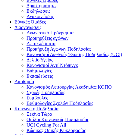
Εθνικές Ομάδες
Δραστηριότητες
Εκδηλώσεις
Ανακοινώσεις
Εθνικές Ομάδες
Διοργανώσεις
Αγωνιστικό Πρόγραμμα
Προκηρύξεις αγώνων
Αποτελέσματα
Προκήρυξη Αγώνων Ποδηλασίας
Κανονισμοί Διεθνούς Ένωσης Ποδηλασίας (UCI)
Δελτίο Υγείας
Κανονισμοί Αντί-Ντόπινγκ
Βαθμολογίες
Εκπαιδεύσεις
Ακαδημία
Κανονισμός Λειτουργίας Ακαδημίας ΚΟΠΟ
Σχολές Ποδηλασίας
Συμβουλές
Βαθμολογίες Σχολών Ποδηλασίας
Κοινωνική Ποδηλασία
Ξεκίνα Τώρα
Ομίλοι Κοινωνικής Ποδηλασίας
UCI Cycling For All
Κώδικας Οδικής Κυκλοφορίας