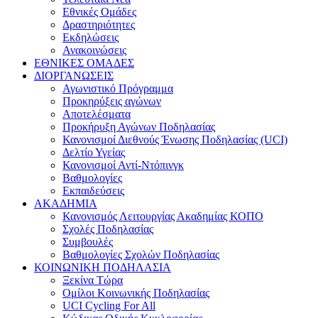
Εθνικές Ομάδες
Δραστηριότητες
Εκδηλώσεις
Ανακοινώσεις
ΕΘΝΙΚΕΣ ΟΜΑΔΕΣ
ΔΙΟΡΓΑΝΩΣΕΙΣ
Αγωνιστικό Πρόγραμμα
Προκηρύξεις αγώνων
Αποτελέσματα
Προκήρυξη Αγώνων Ποδηλασίας
Κανονισμοί Διεθνούς Ένωσης Ποδηλασίας (UCI)
Δελτίο Υγείας
Κανονισμοί Αντί-Ντόπινγκ
Βαθμολογίες
Εκπαιδεύσεις
ΑΚΑΔΗΜΙΑ
Κανονισμός Λειτουργίας Ακαδημίας ΚΟΠΟ
Σχολές Ποδηλασίας
Συμβουλές
Βαθμολογίες Σχολών Ποδηλασίας
ΚΟΙΝΩΝΙΚΗ ΠΟΔΗΛΑΣΙΑ
Ξεκίνα Τώρα
Ομίλοι Κοινωνικής Ποδηλασίας
UCI Cycling For All