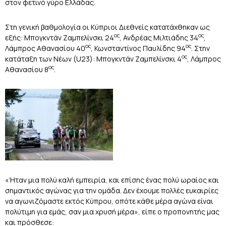
στον φετινό γύρο Ελλάδας.
Στη γενική βαθμολογία οι Κύπριοι Διεθνείς κατατάχθηκαν ως
ος
ος
εξής: Μπογκντάν Ζαμπελίνσκι 24
, Ανδρέας Μιλτιάδης 34
,
ος
ος
Λάμπρος Αθανασίου 40
, Κωνσταντίνος Παυλίδης 94
. Στην
ος
κατάταξη των Νέων (
U
23): Μπογκντάν Ζαμπελίνσκι 4
, Λάμπρος
ος
Αθανασίου 8
.
«Ήταν μια πολύ καλή εμπειρία, και επίσης ένας πολύ ωραίος και
σημαντικός αγώνας για την ομάδα. Δεν έχουμε πολλές ευκαιρίες
να αγωνιζόμαστε εκτός Κύπρου, οπότε κάθε μέρα αγώνα είναι
πολύτιμη για εμάς, σαν μια χρυσή μέρα», είπε ο προπονητής μας
και πρόσθεσε: