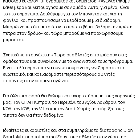
καθόλου εύκολο», υπογράμμισε και σημείωσε: «Αγωνιστήκαμε
κάθε μέρα και λειτουργήσαμε σαν ομάδα. Αυτό, για μένα, είναι
το πιο σημαντικό. Δουλέψαμε για τον Μπογκντάν και για τη
φανέλα, και προσπαθήσαμε να κερδίσουμε μια διαδρομή.
Μπορώ να πω ότι αυτό ήταν το πρώτο βήμα -βάλαμε την πρώτη
πέτρα στον δρόμο- και τώρα μπορούμε να προχωρήσουμε
μπροστά».
Σχετικά με τη συνέχεια: «Τώρα οι αθλητές επιστρέφουν στις
ομάδες τους και συνεχίζουν με το αγωνιστικό τους πρόγραμμα.
Είναι πολύ σημαντικό να συνεχίσουμε να αγωνιζόμαστε στο
εξωτερικό, και χρειαζόμαστε περισσότερους αθλητές
παρόντες στον επόμενο αγώνα».
Για άλλη μια φορά θα θέλαμε να ευχαριστήσουμε τους χορηγούς
μας. Τον ΟΠΑΠ Κύπρου, το Περιβόλι του Αγίου Λαζάρου, τον
ΚΟΑ, την ΚΟΕ, την Vitex και την Areti. Χωρίς τη στήριξη τους
τίποτα δεν θα ήταν δεδομένο.
Ιδιαίτερες ευχαριστίες και στα συμπληρώματα διατροφής Dion
Sportslab, οι οποίοι στηρίζουν τους αθλητές στον γύρο της