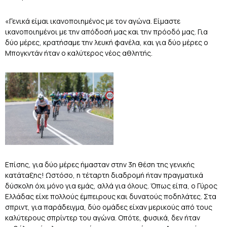
«Γενικά είμαι ικανοποιημένος με τον αγώνα. Είμαστε
ικανοποιημένοι με την απόδοσή μας και την πρόοδό μας. Για
δύο μέρες, κρατήσαμε την λευκή φανέλα, και για δύο μέρες ο
Μπογκντάν ήταν ο καλύτερος νέος αθλητής.
Επίσης, για δύο μέρες ήμασταν στην 3η θέση της γενικής
κατάταξης! Ωστόσο, η τέταρτη διαδρομή ήταν πραγματικά
δύσκολη όχι μόνο για εμάς, αλλά για όλους. Όπως είπα, ο Γύρος
Ελλάδας είχε πολλούς έμπειρους και δυνατούς ποδηλάτες. Στα
σπριντ, για παράδειγμα, δύο ομάδες είχαν μερικούς από τους
καλύτερους σπρίντερ του αγώνα. Οπότε, φυσικά, δεν ήταν