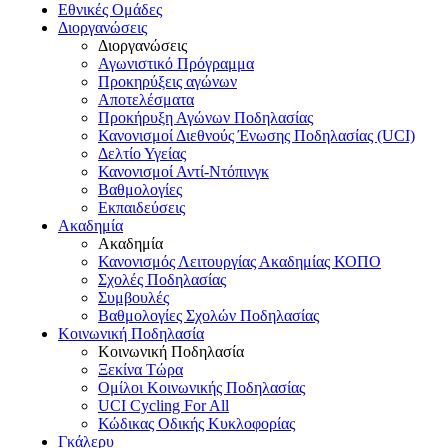
Εθνικές Ομάδες
Διοργανώσεις
Διοργανώσεις
Αγωνιστικό Πρόγραμμα
Προκηρύξεις αγώνων
Αποτελέσματα
Προκήρυξη Αγώνων Ποδηλασίας
Κανονισμοί Διεθνούς Ένωσης Ποδηλασίας (UCI)
Δελτίο Υγείας
Κανονισμοί Αντί-Ντόπινγκ
Βαθμολογίες
Εκπαιδεύσεις
Ακαδημία
Ακαδημία
Κανονισμός Λειτουργίας Ακαδημίας ΚΟΠΟ
Σχολές Ποδηλασίας
Συμβουλές
Βαθμολογίες Σχολών Ποδηλασίας
Κοινωνική Ποδηλασία
Κοινωνική Ποδηλασία
Ξεκίνα Τώρα
Ομίλοι Κοινωνικής Ποδηλασίας
UCI Cycling For All
Κώδικας Οδικής Κυκλοφορίας
Γκάλερυ