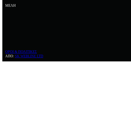
ΜΕΛΗ
ΟΡΟΙ & ΠΟΛΙΤΙΚΕΣ
ΑΠΟ:
SK WEBLINE LTD
Κ.Ο.ΠΟ.
Διοικητικό Συμβούλιο
Σωματεία Μέλη
Ποιοι Είμαστε / Καταστατικό
Κώδικας Δεοντολογίας Κ.Ο.ΠΟ.
Διαγωνισμοί
Κανονισμοί / Σχεδιασμοί
Δικαστικές / Πειθαρχικές Αποφάσεις
Μητρώο Εκπαιδευτών / Προπονητών Ποδηλασίας
Οικονομικές Εκθέσεις
Πρακτικά Γ. Σ.
Κώδικας χρηστής Διακυβέρνησης
Συχνές Ερωτήσεις