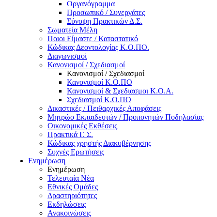
Οργανόγραμμα
Προσωπικό / Συνεργάτες
Σύνοψη Πρακτικών Δ.Σ.
Σωματεία Μέλη
Ποιοι Είμαστε / Καταστατικό
Κώδικας Δεοντολογίας Κ.Ο.ΠΟ.
Διαγωνισμοί
Κανονισμοί / Σχεδιασμοί
Κανονισμοί / Σχεδιασμοί
Κανονισμοί Κ.Ο.ΠΟ
Κανονισμοί & Σχεδιασμοι Κ.Ο.Α.
Σχεδιασμοί Κ.Ο.ΠΟ
Δικαστικές / Πειθαρχικές Αποφάσεις
Μητρώο Εκπαιδευτών / Προπονητών Ποδηλασίας
Οικονομικές Εκθέσεις
Πρακτικά Γ. Σ.
Κώδικας χρηστής Διακυβέρνησης
Συχνές Ερωτήσεις
Ενημέρωση
Ενημέρωση
Τελευταία Νέα
Εθνικές Ομάδες
Δραστηριότητες
Εκδηλώσεις
Ανακοινώσεις