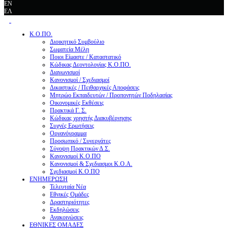
EN
ΕΛ
Κ.Ο.ΠΟ.
Διοικητικό Συμβούλιο
Σωματεία Μέλη
Ποιοι Είμαστε / Καταστατικό
Κώδικας Δεοντολογίας Κ.Ο.ΠΟ.
Διαγωνισμοί
Κανονισμοί / Σχεδιασμοί
Δικαστικές / Πειθαρχικές Αποφάσεις
Μητρώο Εκπαιδευτών / Προπονητών Ποδηλασίας
Οικονομικές Εκθέσεις
Πρακτικά Γ. Σ.
Κώδικας χρηστής Διακυβέρνησης
Συχνές Ερωτήσεις
Οργανόγραμμα
Προσωπικό / Συνεργάτες
Σύνοψη Πρακτικών Δ.Σ.
Κανονισμοί Κ.Ο.ΠΟ
Κανονισμοί & Σχεδιασμοι Κ.Ο.Α.
Σχεδιασμοί Κ.Ο.ΠΟ
ΕΝΗΜΕΡΩΣΗ
Τελευταία Νέα
Εθνικές Ομάδες
Δραστηριότητες
Εκδηλώσεις
Ανακοινώσεις
ΕΘΝΙΚΕΣ ΟΜΑΔΕΣ