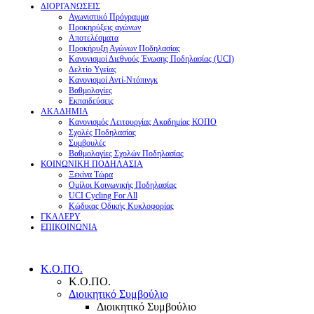
ΔΙΟΡΓΑΝΩΣΕΙΣ
Αγωνιστικό Πρόγραμμα
Προκηρύξεις αγώνων
Αποτελέσματα
Προκήρυξη Αγώνων Ποδηλασίας
Κανονισμοί Διεθνούς Ένωσης Ποδηλασίας (UCI)
Δελτίο Υγείας
Κανονισμοί Αντί-Ντόπινγκ
Βαθμολογίες
Εκπαιδεύσεις
ΑΚΑΔΗΜΙΑ
Κανονισμός Λειτουργίας Ακαδημίας ΚΟΠΟ
Σχολές Ποδηλασίας
Συμβουλές
Βαθμολογίες Σχολών Ποδηλασίας
ΚΟΙΝΩΝΙΚΗ ΠΟΔΗΛΑΣΙΑ
Ξεκίνα Τώρα
Ομίλοι Κοινωνικής Ποδηλασίας
UCI Cycling For All
Κώδικας Οδικής Κυκλοφορίας
ΓΚΑΛΕΡΥ
ΕΠΙΚΟΙΝΩΝΙΑ
Κ.Ο.ΠΟ.
Κ.Ο.ΠΟ.
Διοικητικό Συμβούλιο
Διοικητικό Συμβούλιο