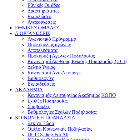
Εθνικές Ομάδες
Δραστηριότητες
Εκδηλώσεις
Ανακοινώσεις
ΕΘΝΙΚΕΣ ΟΜΑΔΕΣ
ΔΙΟΡΓΑΝΩΣΕΙΣ
Αγωνιστικό Πρόγραμμα
Προκηρύξεις αγώνων
Αποτελέσματα
Προκήρυξη Αγώνων Ποδηλασίας
Κανονισμοί Διεθνούς Ένωσης Ποδηλασίας (UCI)
Δελτίο Υγείας
Κανονισμοί Αντί-Ντόπινγκ
Βαθμολογίες
Εκπαιδεύσεις
ΑΚΑΔΗΜΙΑ
Κανονισμός Λειτουργίας Ακαδημίας ΚΟΠΟ
Σχολές Ποδηλασίας
Συμβουλές
Βαθμολογίες Σχολών Ποδηλασίας
ΚΟΙΝΩΝΙΚΗ ΠΟΔΗΛΑΣΙΑ
Ξεκίνα Τώρα
Ομίλοι Κοινωνικής Ποδηλασίας
UCI Cycling For All