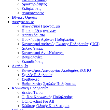
Δραστηριότητες
Εκδηλώσεις
Ανακοινώσεις
Εθνικές Ομάδες
Διοργανώσεις
Αγωνιστικό Πρόγραμμα
Προκηρύξεις αγώνων
Αποτελέσματα
Προκήρυξη Αγώνων Ποδηλασίας
Κανονισμοί Διεθνούς Ένωσης Ποδηλασίας (UCI)
Δελτίο Υγείας
Κανονισμοί Αντί-Ντόπινγκ
Βαθμολογίες
Εκπαιδεύσεις
Ακαδημία
Κανονισμός Λειτουργίας Ακαδημίας ΚΟΠΟ
Σχολές Ποδηλασίας
Συμβουλές
Βαθμολογίες Σχολών Ποδηλασίας
Κοινωνική Ποδηλασία
Ξεκίνα Τώρα
Ομίλοι Κοινωνικής Ποδηλασίας
UCI Cycling For All
Κώδικας Οδικής Κυκλοφορίας