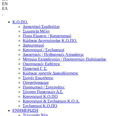
EN
ΕΛ
Κ.Ο.ΠΟ.
Διοικητικό Συμβούλιο
Σωματεία Μέλη
Ποιοι Είμαστε / Καταστατικό
Κώδικας Δεοντολογίας Κ.Ο.ΠΟ.
Διαγωνισμοί
Κανονισμοί / Σχεδιασμοί
Δικαστικές / Πειθαρχικές Αποφάσεις
Μητρώο Εκπαιδευτών / Προπονητών Ποδηλασίας
Οικονομικές Εκθέσεις
Πρακτικά Γ. Σ.
Κώδικας χρηστής Διακυβέρνησης
Συχνές Ερωτήσεις
Οργανόγραμμα
Προσωπικό / Συνεργάτες
Σύνοψη Πρακτικών Δ.Σ.
Κανονισμοί Κ.Ο.ΠΟ
Κανονισμοί & Σχεδιασμοι Κ.Ο.Α.
Σχεδιασμοί Κ.Ο.ΠΟ
ΕΝΗΜΕΡΩΣΗ
Τελευταία Νέα