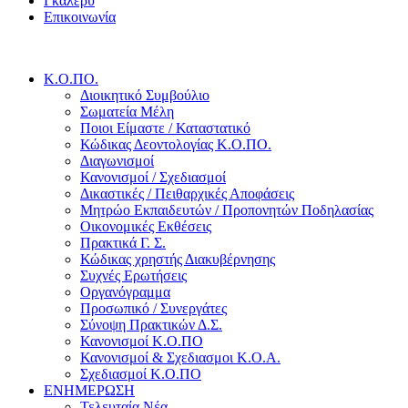
Γκάλερυ
Επικοινωνία
Κ.Ο.ΠΟ.
Διοικητικό Συμβούλιο
Σωματεία Μέλη
Ποιοι Είμαστε / Καταστατικό
Κώδικας Δεοντολογίας Κ.Ο.ΠΟ.
Διαγωνισμοί
Κανονισμοί / Σχεδιασμοί
Δικαστικές / Πειθαρχικές Αποφάσεις
Μητρώο Εκπαιδευτών / Προπονητών Ποδηλασίας
Οικονομικές Εκθέσεις
Πρακτικά Γ. Σ.
Κώδικας χρηστής Διακυβέρνησης
Συχνές Ερωτήσεις
Οργανόγραμμα
Προσωπικό / Συνεργάτες
Σύνοψη Πρακτικών Δ.Σ.
Κανονισμοί Κ.Ο.ΠΟ
Κανονισμοί & Σχεδιασμοι Κ.Ο.Α.
Σχεδιασμοί Κ.Ο.ΠΟ
ΕΝΗΜΕΡΩΣΗ
Τελευταία Νέα