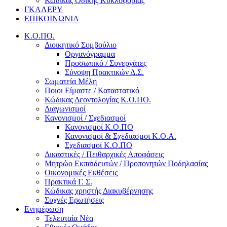
Κώδικας Οδικής Κυκλοφορίας
ΓΚΑΛΕΡΥ
ΕΠΙΚΟΙΝΩΝΙΑ
Κ.Ο.ΠΟ.
Διοικητικό Συμβούλιο
Οργανόγραμμα
Προσωπικό / Συνεργάτες
Σύνοψη Πρακτικών Δ.Σ.
Σωματεία Μέλη
Ποιοι Είμαστε / Καταστατικό
Κώδικας Δεοντολογίας Κ.Ο.ΠΟ.
Διαγωνισμοί
Κανονισμοί / Σχεδιασμοί
Κανονισμοί Κ.Ο.ΠΟ
Κανονισμοί & Σχεδιασμοι Κ.Ο.Α.
Σχεδιασμοί Κ.Ο.ΠΟ
Δικαστικές / Πειθαρχικές Αποφάσεις
Μητρώο Εκπαιδευτών / Προπονητών Ποδηλασίας
Οικονομικές Εκθέσεις
Πρακτικά Γ. Σ.
Κώδικας χρηστής Διακυβέρνησης
Συχνές Ερωτήσεις
Ενημέρωση
Τελευταία Νέα