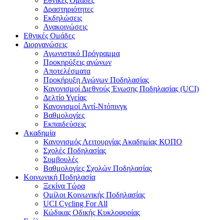
Εθνικές Ομάδες
Δραστηριότητες
Εκδηλώσεις
Ανακοινώσεις
Εθνικές Ομάδες
Διοργανώσεις
Αγωνιστικό Πρόγραμμα
Προκηρύξεις αγώνων
Αποτελέσματα
Προκήρυξη Αγώνων Ποδηλασίας
Κανονισμοί Διεθνούς Ένωσης Ποδηλασίας (UCI)
Δελτίο Υγείας
Κανονισμοί Αντί-Ντόπινγκ
Βαθμολογίες
Εκπαιδεύσεις
Ακαδημία
Κανονισμός Λειτουργίας Ακαδημίας ΚΟΠΟ
Σχολές Ποδηλασίας
Συμβουλές
Βαθμολογίες Σχολών Ποδηλασίας
Κοινωνική Ποδηλασία
Ξεκίνα Τώρα
Ομίλοι Κοινωνικής Ποδηλασίας
UCI Cycling For All
Κώδικας Οδικής Κυκλοφορίας