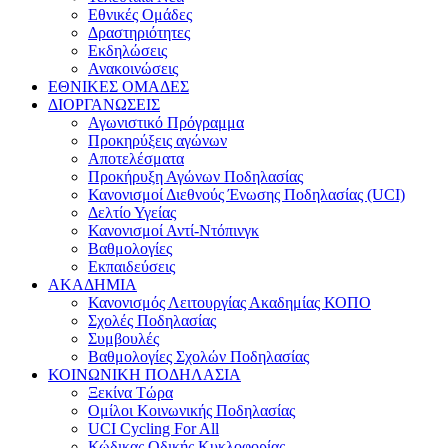
Εθνικές Ομάδες
Δραστηριότητες
Εκδηλώσεις
Ανακοινώσεις
ΕΘΝΙΚΕΣ ΟΜΑΔΕΣ
ΔΙΟΡΓΑΝΩΣΕΙΣ
Αγωνιστικό Πρόγραμμα
Προκηρύξεις αγώνων
Αποτελέσματα
Προκήρυξη Αγώνων Ποδηλασίας
Κανονισμοί Διεθνούς Ένωσης Ποδηλασίας (UCI)
Δελτίο Υγείας
Κανονισμοί Αντί-Ντόπινγκ
Βαθμολογίες
Εκπαιδεύσεις
ΑΚΑΔΗΜΙΑ
Κανονισμός Λειτουργίας Ακαδημίας ΚΟΠΟ
Σχολές Ποδηλασίας
Συμβουλές
Βαθμολογίες Σχολών Ποδηλασίας
ΚΟΙΝΩΝΙΚΗ ΠΟΔΗΛΑΣΙΑ
Ξεκίνα Τώρα
Ομίλοι Κοινωνικής Ποδηλασίας
UCI Cycling For All
Κώδικας Οδικής Κυκλοφορίας