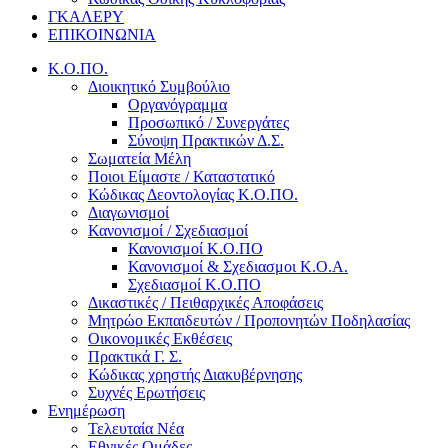
ΓΚΑΛΕΡΥ
ΕΠΙΚΟΙΝΩΝΙΑ
Κ.Ο.ΠΟ.
Διοικητικό Συμβούλιο
Οργανόγραμμα
Προσωπικό / Συνεργάτες
Σύνοψη Πρακτικών Δ.Σ.
Σωματεία Μέλη
Ποιοι Είμαστε / Καταστατικό
Κώδικας Δεοντολογίας Κ.Ο.ΠΟ.
Διαγωνισμοί
Κανονισμοί / Σχεδιασμοί
Κανονισμοί Κ.Ο.ΠΟ
Κανονισμοί & Σχεδιασμοι Κ.Ο.Α.
Σχεδιασμοί Κ.Ο.ΠΟ
Δικαστικές / Πειθαρχικές Αποφάσεις
Μητρώο Εκπαιδευτών / Προπονητών Ποδηλασίας
Οικονομικές Εκθέσεις
Πρακτικά Γ. Σ.
Κώδικας χρηστής Διακυβέρνησης
Συχνές Ερωτήσεις
Ενημέρωση
Τελευταία Νέα
Εθνικές Ομάδες