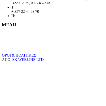
Β220, 2025, ΛΕΥΚΩΣΙΑ
Τ:
+ 357 22 44 98 70
Η:
ΜΕΛΗ
ΟΡΟΙ & ΠΟΛΙΤΙΚΕΣ
ΑΠΟ:
SK WEBLINE LTD
Κ.Ο.ΠΟ.
Διοικητικό Συμβούλιο
Σωματεία Μέλη
Ποιοι Είμαστε / Καταστατικό
Κώδικας Δεοντολογίας Κ.Ο.ΠΟ.
Διαγωνισμοί
Κανονισμοί / Σχεδιασμοί
Δικαστικές / Πειθαρχικές Αποφάσεις