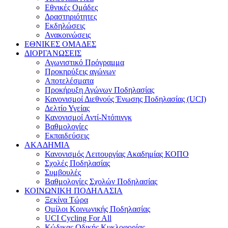
Εθνικές Ομάδες
Δραστηριότητες
Εκδηλώσεις
Ανακοινώσεις
ΕΘΝΙΚΕΣ ΟΜΑΔΕΣ
ΔΙΟΡΓΑΝΩΣΕΙΣ
Αγωνιστικό Πρόγραμμα
Προκηρύξεις αγώνων
Αποτελέσματα
Προκήρυξη Αγώνων Ποδηλασίας
Κανονισμοί Διεθνούς Ένωσης Ποδηλασίας (UCI)
Δελτίο Υγείας
Κανονισμοί Αντί-Ντόπινγκ
Βαθμολογίες
Εκπαιδεύσεις
ΑΚΑΔΗΜΙΑ
Κανονισμός Λειτουργίας Ακαδημίας ΚΟΠΟ
Σχολές Ποδηλασίας
Συμβουλές
Βαθμολογίες Σχολών Ποδηλασίας
ΚΟΙΝΩΝΙΚΗ ΠΟΔΗΛΑΣΙΑ
Ξεκίνα Τώρα
Ομίλοι Κοινωνικής Ποδηλασίας
UCI Cycling For All
Κώδικας Οδικής Κυκλοφορίας