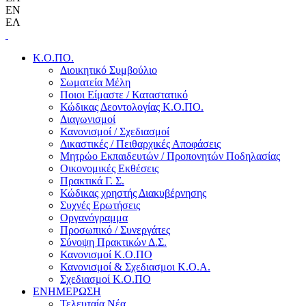
EN
ΕΛ
Κ.Ο.ΠΟ.
Διοικητικό Συμβούλιο
Σωματεία Μέλη
Ποιοι Είμαστε / Καταστατικό
Κώδικας Δεοντολογίας Κ.Ο.ΠΟ.
Διαγωνισμοί
Κανονισμοί / Σχεδιασμοί
Δικαστικές / Πειθαρχικές Αποφάσεις
Μητρώο Εκπαιδευτών / Προπονητών Ποδηλασίας
Οικονομικές Εκθέσεις
Πρακτικά Γ. Σ.
Κώδικας χρηστής Διακυβέρνησης
Συχνές Ερωτήσεις
Οργανόγραμμα
Προσωπικό / Συνεργάτες
Σύνοψη Πρακτικών Δ.Σ.
Κανονισμοί Κ.Ο.ΠΟ
Κανονισμοί & Σχεδιασμοι Κ.Ο.Α.
Σχεδιασμοί Κ.Ο.ΠΟ
ΕΝΗΜΕΡΩΣΗ
Τελευταία Νέα