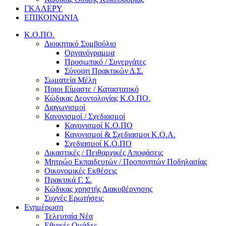
ΓΚΑΛΕΡΥ
ΕΠΙΚΟΙΝΩΝΙΑ
Κ.Ο.ΠΟ.
Διοικητικό Συμβούλιο
Οργανόγραμμα
Προσωπικό / Συνεργάτες
Σύνοψη Πρακτικών Δ.Σ.
Σωματεία Μέλη
Ποιοι Είμαστε / Καταστατικό
Κώδικας Δεοντολογίας Κ.Ο.ΠΟ.
Διαγωνισμοί
Κανονισμοί / Σχεδιασμοί
Κανονισμοί Κ.Ο.ΠΟ
Κανονισμοί & Σχεδιασμοι Κ.Ο.Α.
Σχεδιασμοί Κ.Ο.ΠΟ
Δικαστικές / Πειθαρχικές Αποφάσεις
Μητρώο Εκπαιδευτών / Προπονητών Ποδηλασίας
Οικονομικές Εκθέσεις
Πρακτικά Γ. Σ.
Κώδικας χρηστής Διακυβέρνησης
Συχνές Ερωτήσεις
Ενημέρωση
Τελευταία Νέα
Εθνικές Ομάδες