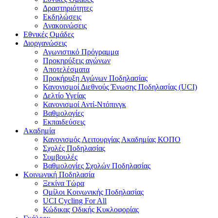
Δραστηριότητες
Εκδηλώσεις
Ανακοινώσεις
Εθνικές Ομάδες
Διοργανώσεις
Αγωνιστικό Πρόγραμμα
Προκηρύξεις αγώνων
Αποτελέσματα
Προκήρυξη Αγώνων Ποδηλασίας
Κανονισμοί Διεθνούς Ένωσης Ποδηλασίας (UCI)
Δελτίο Υγείας
Κανονισμοί Αντί-Ντόπινγκ
Βαθμολογίες
Εκπαιδεύσεις
Ακαδημία
Κανονισμός Λειτουργίας Ακαδημίας ΚΟΠΟ
Σχολές Ποδηλασίας
Συμβουλές
Βαθμολογίες Σχολών Ποδηλασίας
Κοινωνική Ποδηλασία
Ξεκίνα Τώρα
Ομίλοι Κοινωνικής Ποδηλασίας
UCI Cycling For All
Κώδικας Οδικής Κυκλοφορίας