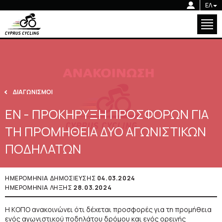
Κ.Ο.ΠΟ.
ΕΛ
Ενημέρωση
Εθνικές Ομάδες
Κ.Ο.ΠΟ.
Διοργανώσεις
Ενημέρωση
Ακαδημία
ΔΙΑΓΩΝΙΣΜΟΙ
Εθνικές Ομάδες
Κοινωνική Ποδηλασία
ΕΝ - ΠΡΟΚΗΡΥΞΗ ΠΡΟΣΦΟΡΩΝ ΓΙΑ
Διοργανώσεις
Γκάλερυ
ΤΗ ΠΡΟΜΗΘΕΙΑ ΔΥΟ ΑΓΩΝΙΣΤΙΚΩΝ
Ακαδημία
Επικοινωνία
ΠΟΔΗΛΑΤΩΝ
Κοινωνική Ποδηλασία
Γκάλερυ
ΗΜΕΡΟΜΗΝΙΑ ΔΗΜΟΣΙΕΥΣΗΣ
04.03.2024
ΗΜΕΡΟΜΗΝΙΑ ΛΗΞΗΣ
28.03.2024
Επικοινωνία
Η ΚΟΠΟ ανακοινώνει ότι δέχεται προσφορές για τη προμήθεια
ενός αγωνιστικού ποδηλάτου δρόμου και ενός ορεινής