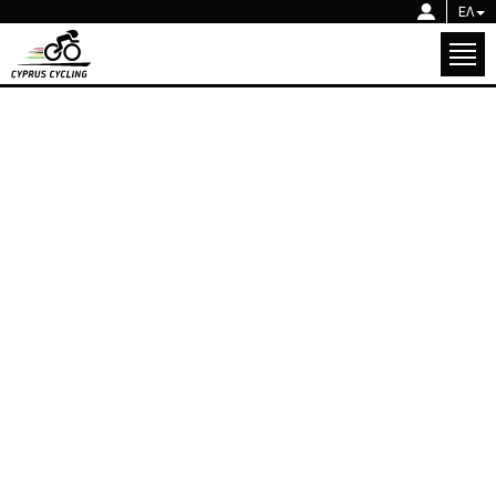
Κ.Ο.ΠΟ.
ΕΛ
Ενημέρωση
Εθνικές Ομάδες
Κ.Ο.ΠΟ.
Διοργανώσεις
Ενημέρωση
Ακαδημία
Εθνικές Ομάδες
Κοινωνική Ποδηλασία
Διοργανώσεις
Γκάλερυ
ΕΠΙΣΤΡΟΦΗ
Ακαδημία
Επικοινωνία
Κοινωνική Ποδηλασία
Γκάλερυ
ΕΘΝΙΚΕΣ ΟΜΑΔΕΣ
12.05.2026
Επικοινωνία