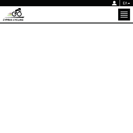
Κ.Ο.ΠΟ.
ΕΛ
Ενημέρωση
Εθνικές Ομάδες
Κ.Ο.ΠΟ.
Διοργανώσεις
Ενημέρωση
Ακαδημία
Εθνικές Ομάδες
Κοινωνική Ποδηλασία
Διοργανώσεις
Γκάλερυ
ΕΠΙΣΤΡΟΦΗ
Ακαδημία
Επικοινωνία
Κοινωνική Ποδηλασία
ΕΚΔΗΛΩΣΕΙΣ
04.08.2024
Γκάλερυ
Επικοινωνία