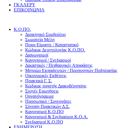
ΓΚΑΛΕΡΥ
ΕΠΙΚΟΙΝΩΝΙΑ
Κ.Ο.ΠΟ.
Διοικητικό Συμβούλιο
Σωματεία Μέλη
Ποιοι Είμαστε / Καταστατικό
Κώδικας Δεοντολογίας Κ.Ο.ΠΟ.
Διαγωνισμοί
Κανονισμοί / Σχεδιασμοί
Δικαστικές / Πειθαρχικές Αποφάσεις
Μητρώο Εκπαιδευτών / Προπονητών Ποδηλασίας
Οικονομικές Εκθέσεις
Πρακτικά Γ. Σ.
Κώδικας χρηστής Διακυβέρνησης
Συχνές Ερωτήσεις
Οργανόγραμμα
Προσωπικό / Συνεργάτες
Σύνοψη Πρακτικών Δ.Σ.
Κανονισμοί Κ.Ο.ΠΟ
Κανονισμοί & Σχεδιασμοι Κ.Ο.Α.
Σχεδιασμοί Κ.Ο.ΠΟ
ΕΝΗΜΕΡΩΣΗ