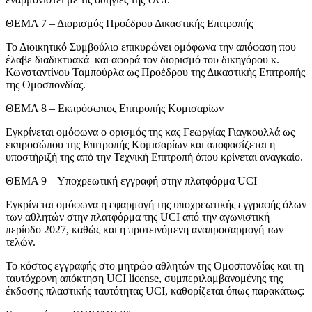
ΘΕΜΑ 7 – Διορισμός Προέδρου Δικαστικής Επιτροπής
Το Διοικητικό Συμβούλιο επικυρώνει ομόφωνα την απόφαση που
έλαβε διαδικτυακά και αφορά τον διορισμό του δικηγόρου κ.
Κωνσταντίνου Ταμπούρλα ως Προέδρου της Δικαστικής Επιτροπής
της Ομοσπονδίας.
ΘΕΜΑ 8 – Εκπρόσωπος Επιτροπής Κομισαρίων
Εγκρίνεται ομόφωνα ο ορισμός της κας Γεωργίας Γιαγκουλλά ως
εκπροσώπου της Επιτροπής Κομισαρίων και αποφασίζεται η
υποστήριξή της από την Τεχνική Επιτροπή όπου κρίνεται αναγκαίο.
ΘΕΜΑ 9 – Υποχρεωτική εγγραφή στην πλατφόρμα UCI
Εγκρίνεται ομόφωνα η εφαρμογή της υποχρεωτικής εγγραφής όλων
των αθλητών στην πλατφόρμα της UCI από την αγωνιστική
περίοδο 2027, καθώς και η προτεινόμενη αναπροσαρμογή των
τελών.
Το κόστος εγγραφής στο μητρώο αθλητών της Ομοσπονδίας και τη
ταυτόχρονη απόκτηση UCI license, συμπεριλαμβανομένης της
έκδοσης πλαστικής ταυτότητας UCI, καθορίζεται όπως παρακάτως: