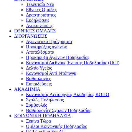
Τελευταία Νέα
Εθνικές Ομάδες
Δραστηριότητες
Εκδηλώσεις
Ανακοινώσεις
ΕΘΝΙΚΕΣ ΟΜΑΔΕΣ
ΔΙΟΡΓΑΝΩΣΕΙΣ
Αγωνιστικό Πρόγραμμα
Προκηρύξεις αγώνων
Αποτελέσματα
Προκήρυξη Αγώνων Ποδηλασίας
Κανονισμοί Διεθνούς Ένωσης Ποδηλασίας (UCI)
Δελτίο Υγείας
Κανονισμοί Αντί-Ντόπινγκ
Βαθμολογίες
Εκπαιδεύσεις
ΑΚΑΔΗΜΙΑ
Κανονισμός Λειτουργίας Ακαδημίας ΚΟΠΟ
Σχολές Ποδηλασίας
Συμβουλές
Βαθμολογίες Σχολών Ποδηλασίας
ΚΟΙΝΩΝΙΚΗ ΠΟΔΗΛΑΣΙΑ
Ξεκίνα Τώρα
Ομίλοι Κοινωνικής Ποδηλασίας
UCI Cycling For All