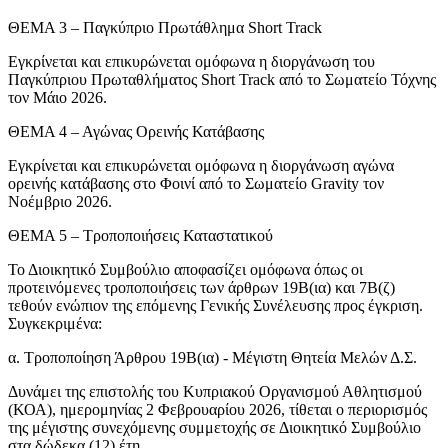
ΘΕΜΑ 3 – Παγκύπριο Πρωτάθλημα Short Track
Εγκρίνεται και επικυρώνεται ομόφωνα η διοργάνωση του
Παγκύπριου Πρωταθλήματος Short Track από το Σωματείο Τόχνης
τον Μάιο 2026.
ΘΕΜΑ 4 – Αγώνας Ορεινής Κατάβασης
Εγκρίνεται και επικυρώνεται ομόφωνα η διοργάνωση αγώνα
ορεινής κατάβασης στο Φοινί από το Σωματείο Gravity τον
Νοέμβριο 2026.
ΘΕΜΑ 5 – Τροποποιήσεις Καταστατικού
Το Διοικητικό Συμβούλιο αποφασίζει ομόφωνα όπως οι
προτεινόμενες τροποποιήσεις των άρθρων 19Β(ια) και 7Β(ζ)
τεθούν ενώπιον της επόμενης Γενικής Συνέλευσης προς έγκριση.
Συγκεκριμένα:
α. Τροποποίηση Άρθρου 19Β(ια) - Μέγιστη Θητεία Μελών Δ.Σ.
Δυνάμει της επιστολής του Κυπριακού Οργανισμού Αθλητισμού
(ΚΟΑ), ημερομηνίας 2 Φεβρουαρίου 2026, τίθεται ο περιορισμός
της μέγιστης συνεχόμενης συμμετοχής σε Διοικητικό Συμβούλιο
στα δώδεκα (12) έτη.