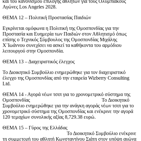
και του κανονισμού επιλογής αθλητών για τους Ολυμπιακούς
Αγώνες Los Angeles 2028.
ΘΕΜΑ 12 – Πολιτική Προστασίας Παιδιών
Εγκρίνεται ομόφωνα η Πολιτική της Ομοσπονδίας για την
Προστασία και Ευημερία των Παιδιών στον Αθλητισμό όπως
επίσης ο Τεχνικός Σύμβουλος της Ομοσπονδίας Μιχάλης
Χ¨Ιωάννου συνεχίσει να ασκεί τα καθήκοντα του αρμόδιου
λειτουργού στην Ομοσπονδία.
ΘΕΜΑ 13 – Διαχειριστικός έλεγχος
Το Διοικητικό Συμβούλιο ενημερώθηκε για τον διαχειριστικό
έλεγχο της Ομοσπονδίας από την εταιρεία Wizberry Consulting
Ltd.
ΘΕΜΑ 14 - Αγορά νέων τσιπ για το χρονομετρικό σύστημα της
Ομοσπονδίας Το Διοικητικό
Συμβούλιο ενημερώθηκε για την ανάγκη αγοράς νέων τσιπ για το
χρονομετρικό σύστημα της Ομοσπονδίας και ενέκρινε την αγορά
120 τεμαχίων συνολικής αξίας 8,729.38 ευρώ.
ΘΕΜΑ 15 – Γύρος της Ελλάδας
Το Διοικητικό Συμβούλιο ενέκρινε
τη συμμετοχή του αθλητή Κωνσταντίνου Σιάτη στον υπόψη αγώνα