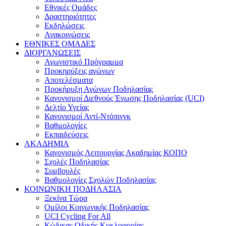
Εθνικές Ομάδες
Δραστηριότητες
Εκδηλώσεις
Ανακοινώσεις
ΕΘΝΙΚΕΣ ΟΜΑΔΕΣ
ΔΙΟΡΓΑΝΩΣΕΙΣ
Αγωνιστικό Πρόγραμμα
Προκηρύξεις αγώνων
Αποτελέσματα
Προκήρυξη Αγώνων Ποδηλασίας
Κανονισμοί Διεθνούς Ένωσης Ποδηλασίας (UCI)
Δελτίο Υγείας
Κανονισμοί Αντί-Ντόπινγκ
Βαθμολογίες
Εκπαιδεύσεις
ΑΚΑΔΗΜΙΑ
Κανονισμός Λειτουργίας Ακαδημίας ΚΟΠΟ
Σχολές Ποδηλασίας
Συμβουλές
Βαθμολογίες Σχολών Ποδηλασίας
ΚΟΙΝΩΝΙΚΗ ΠΟΔΗΛΑΣΙΑ
Ξεκίνα Τώρα
Ομίλοι Κοινωνικής Ποδηλασίας
UCI Cycling For All
Κώδικας Οδικής Κυκλοφορίας