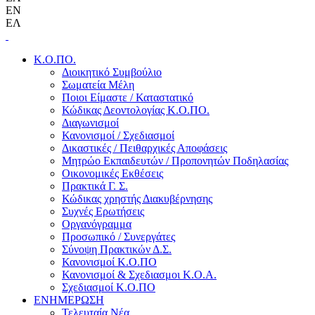
EN
ΕΛ
Κ.Ο.ΠΟ.
Διοικητικό Συμβούλιο
Σωματεία Μέλη
Ποιοι Είμαστε / Καταστατικό
Κώδικας Δεοντολογίας Κ.Ο.ΠΟ.
Διαγωνισμοί
Κανονισμοί / Σχεδιασμοί
Δικαστικές / Πειθαρχικές Αποφάσεις
Μητρώο Εκπαιδευτών / Προπονητών Ποδηλασίας
Οικονομικές Εκθέσεις
Πρακτικά Γ. Σ.
Κώδικας χρηστής Διακυβέρνησης
Συχνές Ερωτήσεις
Οργανόγραμμα
Προσωπικό / Συνεργάτες
Σύνοψη Πρακτικών Δ.Σ.
Κανονισμοί Κ.Ο.ΠΟ
Κανονισμοί & Σχεδιασμοι Κ.Ο.Α.
Σχεδιασμοί Κ.Ο.ΠΟ
ΕΝΗΜΕΡΩΣΗ
Τελευταία Νέα