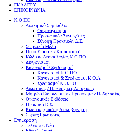
ΓΚΑΛΕΡΥ
ΕΠΙΚΟΙΝΩΝΙΑ
Κ.Ο.ΠΟ.
Διοικητικό Συμβούλιο
Οργανόγραμμα
Προσωπικό / Συνεργάτες
Σύνοψη Πρακτικών Δ.Σ.
Σωματεία Μέλη
Ποιοι Είμαστε / Καταστατικό
Κώδικας Δεοντολογίας Κ.Ο.ΠΟ.
Διαγωνισμοί
Κανονισμοί / Σχεδιασμοί
Κανονισμοί Κ.Ο.ΠΟ
Κανονισμοί & Σχεδιασμοι Κ.Ο.Α.
Σχεδιασμοί Κ.Ο.ΠΟ
Δικαστικές / Πειθαρχικές Αποφάσεις
Μητρώο Εκπαιδευτών / Προπονητών Ποδηλασίας
Οικονομικές Εκθέσεις
Πρακτικά Γ. Σ.
Κώδικας χρηστής Διακυβέρνησης
Συχνές Ερωτήσεις
Ενημέρωση
Τελευταία Νέα
Εθνικές Ομάδες