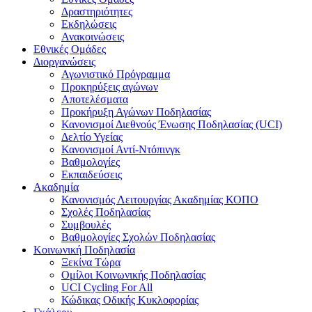
Δραστηριότητες
Εκδηλώσεις
Ανακοινώσεις
Εθνικές Ομάδες
Διοργανώσεις
Αγωνιστικό Πρόγραμμα
Προκηρύξεις αγώνων
Αποτελέσματα
Προκήρυξη Αγώνων Ποδηλασίας
Κανονισμοί Διεθνούς Ένωσης Ποδηλασίας (UCI)
Δελτίο Υγείας
Κανονισμοί Αντί-Ντόπινγκ
Βαθμολογίες
Εκπαιδεύσεις
Ακαδημία
Κανονισμός Λειτουργίας Ακαδημίας ΚΟΠΟ
Σχολές Ποδηλασίας
Συμβουλές
Βαθμολογίες Σχολών Ποδηλασίας
Κοινωνική Ποδηλασία
Ξεκίνα Τώρα
Ομίλοι Κοινωνικής Ποδηλασίας
UCI Cycling For All
Κώδικας Οδικής Κυκλοφορίας