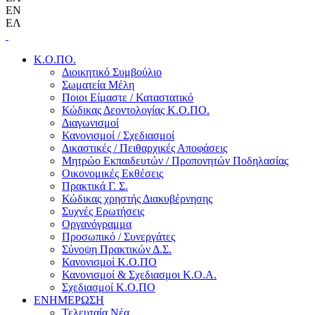
EN
ΕΛ
Κ.Ο.ΠΟ.
Διοικητικό Συμβούλιο
Σωματεία Μέλη
Ποιοι Είμαστε / Καταστατικό
Κώδικας Δεοντολογίας Κ.Ο.ΠΟ.
Διαγωνισμοί
Κανονισμοί / Σχεδιασμοί
Δικαστικές / Πειθαρχικές Αποφάσεις
Μητρώο Εκπαιδευτών / Προπονητών Ποδηλασίας
Οικονομικές Εκθέσεις
Πρακτικά Γ. Σ.
Κώδικας χρηστής Διακυβέρνησης
Συχνές Ερωτήσεις
Οργανόγραμμα
Προσωπικό / Συνεργάτες
Σύνοψη Πρακτικών Δ.Σ.
Κανονισμοί Κ.Ο.ΠΟ
Κανονισμοί & Σχεδιασμοι Κ.Ο.Α.
Σχεδιασμοί Κ.Ο.ΠΟ
ΕΝΗΜΕΡΩΣΗ
Τελευταία Νέα