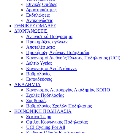
Εθνικές Ομάδες
Δραστηριότητες
Εκδηλώσεις
Ανακοινώσεις
ΕΘΝΙΚΕΣ ΟΜΑΔΕΣ
ΔΙΟΡΓΑΝΩΣΕΙΣ
Αγωνιστικό Πρόγραμμα
Προκηρύξεις αγώνων
Αποτελέσματα
Προκήρυξη Αγώνων Ποδηλασίας
Κανονισμοί Διεθνούς Ένωσης Ποδηλασίας (UCI)
Δελτίο Υγείας
Κανονισμοί Αντί-Ντόπινγκ
Βαθμολογίες
Εκπαιδεύσεις
ΑΚΑΔΗΜΙΑ
Κανονισμός Λειτουργίας Ακαδημίας ΚΟΠΟ
Σχολές Ποδηλασίας
Συμβουλές
Βαθμολογίες Σχολών Ποδηλασίας
ΚΟΙΝΩΝΙΚΗ ΠΟΔΗΛΑΣΙΑ
Ξεκίνα Τώρα
Ομίλοι Κοινωνικής Ποδηλασίας
UCI Cycling For All
Κώδικας Οδικής Κυκλοφορίας