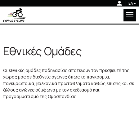
Κ.Ο.ΠΟ.
ΕΛ
Ενημέρωση
Εθνικές Ομάδες
Κ.Ο.ΠΟ.
Διοργανώσεις
Ενημέρωση
Εθνικές Ομάδες
Ακαδημία
Εθνικές Ομάδες
Κοινωνική Ποδηλασία
Διοργανώσεις
Οι εθνικές ομάδες ποδηλασίας αποτελούν τον πρεσβευτή της
Γκάλερυ
χώρας μας σε διεθνείς αγώνες όπως τα παγκόσμια,
Ακαδημία
πανευρωπαϊκά, βαλκανικά πρωταθλήματα καθώς επίσης και σε
Επικοινωνία
άλλους αγώνες σύμφωνα με τον σχεδιασμό και
Κοινωνική Ποδηλασία
προγραμματισμό της Ομοσπονδίας.
Γκάλερυ
Επικοινωνία