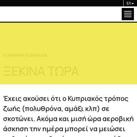
Κ.Ο.ΠΟ.
ΕΛ
Ενημέρωση
Εθνικές Ομάδες
Κ.Ο.ΠΟ.
Διοργανώσεις
Ενημέρωση
Ακαδημία
ΚΟΙΝΩΝΙΚΗ ΠΟΔΗΛΑΣΙΑ
Εθνικές Ομάδες
Κοινωνική Ποδηλασία
ΞΕΚΙΝΑ ΤΩΡΑ
Διοργανώσεις
Γκάλερυ
Ακαδημία
Επικοινωνία
Κοινωνική Ποδηλασία
Έχεις ακούσει ότι ο Κυπριακός τρόπος
Γκάλερυ
ζωής (πολυθρόνα, αμάξι κλπ) σε
Επικοινωνία
σκοτώνει. Ακόμα και μισή ώρα αεροβική
άσκηση την ημέρα μπορεί να μειώσει