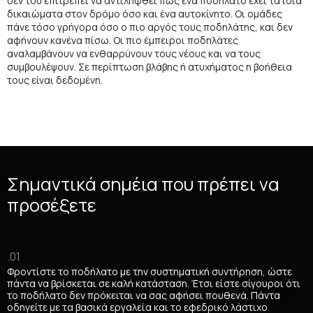
δεν του επιτρέπει να αντιληφθεί πως ένα ποδήλατο έχει τα ίδια
δικαιώματα στον δρόμο όσο και ένα αυτοκίνητο. Οι ομάδες
πάνε τόσο γρήγορα όσο ο πιο αργός τους ποδηλάτης, και δεν
αφήνουν κανένα πίσω. Οι πιο έμπειροι ποδηλάτες
αναλαμβάνουν να ενθαρρύνουν τους νέους και να τους
συμβουλέψουν. Σε περίπτωση βλάβης ή ατυχήματος η βοήθεια
τους είναι δεδομένη.
Σημαντικά σημέια που πρέπει να
προσέξετε
.01
Φροντίστε το ποδήλατο με την συστηματική συντήρηση, ώστε
πάντα να βρίσκεται σε καλή κατάσταση. Έτσι είστε σίγουροι ότι
το ποδήλατο δεν πρόκειται να σας αφήσει πουθενά. Πάντα
οδηγείτε με τα βασικά εργαλεία και το εφεδρικό λάστιχο.